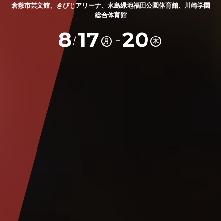
倉敷市芸文館、きびじアリーナ、水島緑地福田公園体育館、川崎学園
総合体育館
8
17
20
－
/
月
木