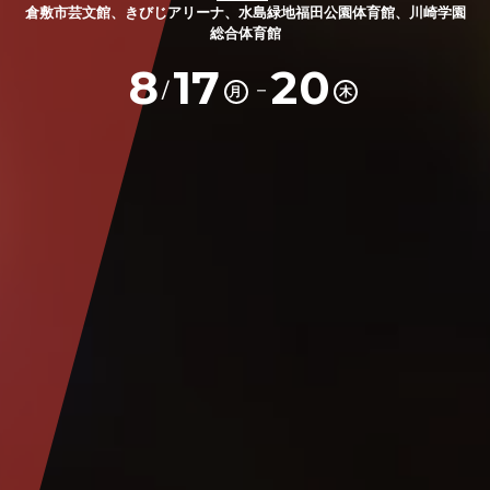
倉敷市芸文館、きびじアリーナ、水島緑地福田公園体育館、川崎学園
総合体育館
8
17
20
－
/
月
木